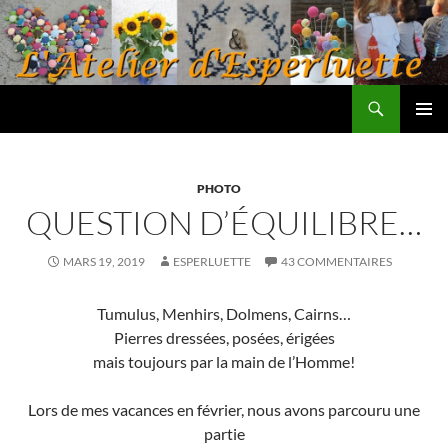
Aller
au
contenu
Recherche
L'atelier d'Esperluette
MENU
PRINCI
PHOTO
QUESTION D’ÉQUILIBRE…
MARS 19, 2019
ESPERLUETTE
43 COMMENTAIRES
Tumulus, Menhirs, Dolmens, Cairns…
Pierres dressées, posées, érigées
mais toujours par la main de l’Homme!
Lors de mes vacances en février, nous avons parcouru une
partie