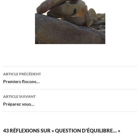
Navigation
ARTICLE PRÉCÉDENT
des
Premiers flocons…
articles
ARTICLE SUIVANT
Préparez vous…
43 RÉFLEXIONS SUR « QUESTION D’ÉQUILIBRE… »