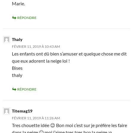
Marie.
RÉPONDRE
Thaly
FÉVRIER 11, 2019 À 10:43 AM
Les enfants ont dû bien s’amuser et quelque chose me dit
que eux adorent la neige lol !
Bises
thaly
RÉPONDRE
Titemag19
FÉVRIER 11, 2019 À 11:26 AM
Tres chouette idée 😉 Bon moi c’est sur je préfère les faire
dans la neige 🙂 moi j’aime tres tres bcp la neige :p