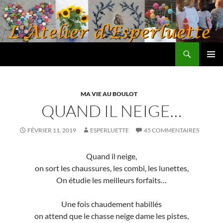
Aller
au
contenu
Recherche
L'atelier d'Esperluette
MENU
PRINCI
MA VIE AU BOULOT
QUAND IL NEIGE…
FÉVRIER 11, 2019
ESPERLUETTE
45 COMMENTAIRES
Quand il neige,
on sort les chaussures, les combi, les lunettes,
On étudie les meilleurs forfaits…
Une fois chaudement habillés
on attend que le chasse neige dame les pistes,