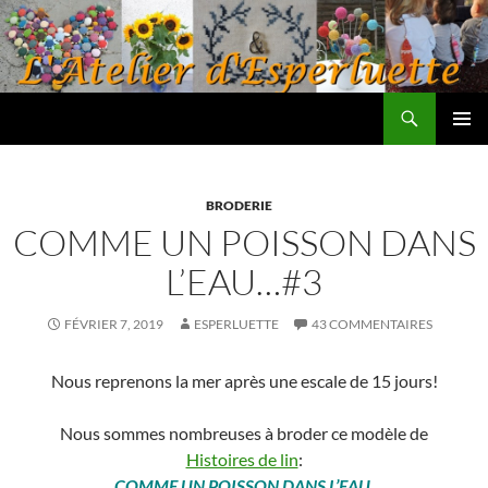
Aller
au
contenu
Recherche
L'atelier d'Esperluette
MENU
PRINCI
BRODERIE
COMME UN POISSON DANS
L’EAU…#3
FÉVRIER 7, 2019
ESPERLUETTE
43 COMMENTAIRES
Nous reprenons la mer après une escale de 15 jours!
Nous sommes nombreuses à broder ce modèle de
Histoires de lin
:
COMME UN POISSON DANS L’EAU.