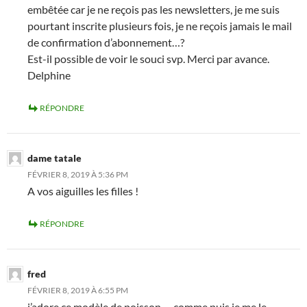
embêtée car je ne reçois pas les newsletters, je me suis
pourtant inscrite plusieurs fois, je ne reçois jamais le mail
de confirmation d’abonnement…?
Est-il possible de voir le souci svp. Merci par avance.
Delphine
RÉPONDRE
dame tatale
FÉVRIER 8, 2019 À 5:36 PM
A vos aiguilles les filles !
RÉPONDRE
fred
FÉVRIER 8, 2019 À 6:55 PM
j’adore ce modèle de poisson … comme puis je me le