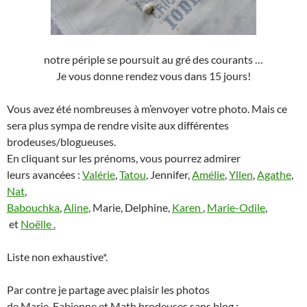
notre périple se poursuit au gré des courants …
Je vous donne rendez vous dans 15 jours!
Vous avez été nombreuses à m’envoyer votre photo. Mais ce
sera plus sympa de rendre visite aux différentes
brodeuses/blogueuses.
En cliquant sur les prénoms, vous pourrez admirer
leurs avancées :
Valérie
,
Tatou
, Jennifer,
Amélie
,
Yllen
,
Agathe
,
Nat
,
Babouchka
,
Aline
, Marie, Delphine,
Karen
,
Marie-Odile
,
et
Noëlle .
Liste non exhaustive*.
Par contre je partage avec plaisir les photos
de Marie, Fabienne et Math brodeuses sans blog :