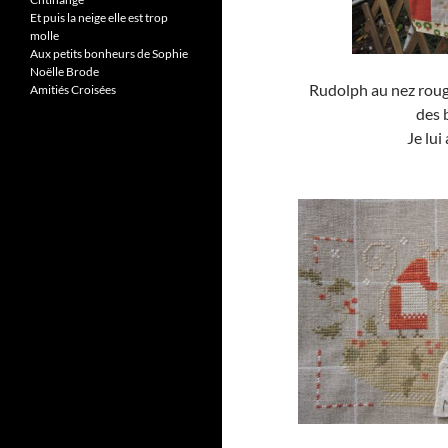
Et puis la neige elle est trop
molle
Aux petits bonheurs de Sophie
Noëlle Brode
Rudolph au nez rouge
Amitiés Croisées
des 
Je lu