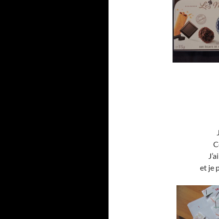
C
J’a
et je 