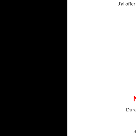
J’ai offe
Dura
d