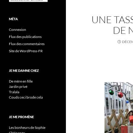
UNE TAS
MÉTA
DE 
Connexion
Flux des publications
DÉCEM
Flux des commentaires
Site de WordPress-FR
JE ME DAMNE CHEZ
De mère en fille
Jardin privé
Tralala
Couds ceci brode cela
JE ME PROMÈNE
Les bonheurs de Sophie
Chtinange