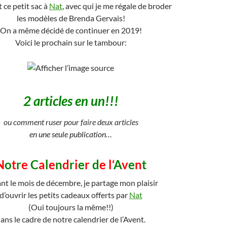
rt ce petit sac à
Nat
, avec qui je me régale de broder
les modèles de Brenda Gervais!
On a même décidé de continuer en 2019!
Voici le prochain sur le tambour:
2 articles en un!!!
ou comment ruser pour faire deux articles
en une seule publication…
N
o
t
r
e
C
a
l
e
n
d
r
i
e
r
d
e l‘
A
v
e
n
t
nt le mois de décembre, je partage mon plaisir
d’ouvrir les petits cadeaux offerts par
Nat
(Oui toujours la même!!)
ans le cadre de notre calendrier de l’Avent.