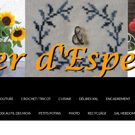
OUTURE
CROCHET / TRICOT
CUISINE
DÉLIRES XXL
ENCADREMENT
XX AU FIL DES MOIS
PETITS POTINS
PHOTO
RECYCL’ÂGE
SAL HEBDOM