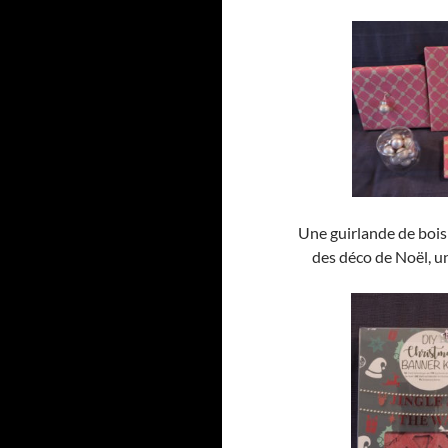
Une guirlande de bois
des déco de Noël, u