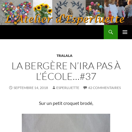
Aller
au
contenu
Recherche
L'atelier d'Esperluette
MENU
PRINCI
TRALALA
LA BERGÈRE N’IRA PAS À
L’ÉCOLE…#37
SEPTEMBRE 14, 2018
ESPERLUETTE
42 COMMENTAIRES
Sur un petit croquet brodé,