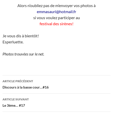
Alors n’oubliez pas de m’envoyer vos photos à
emmasauri@hotmail.fr
si vous voulez participer au
festival des sirènes!
Je vous dis à bientôt!
Esperluette.
Photos trouvées sur le net.
Navigation
ARTICLE PRÉCÉDENT
des
Discours à la basse cour…#16
articles
ARTICLE SUIVANT
Le 3ème… #17