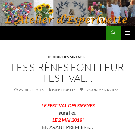
Aller
au
contenu
Recherche
L'atelier d'Esperluette
MENU
PRINCI
LE JOUR DES SIRÈNES
LES SIRÈNES FONT LEUR
FESTIVAL…
AVRIL 25, 2018
ESPERLUETTE
17 COMMENTAIRES
LE FESTIVAL DES SIRENES
aura lieu
LE 2 MAI 2018!
EN AVANT PREMIERE…