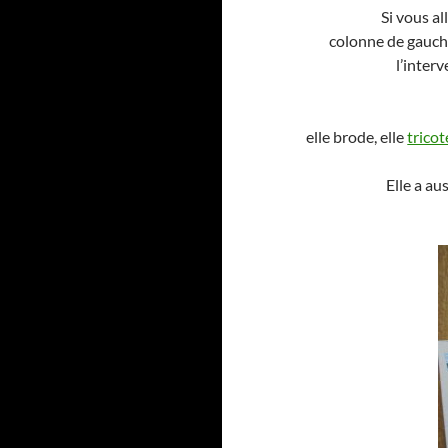
Si vous al
colonne de gauch
l’inter
elle brode, elle
tricot
Elle a au