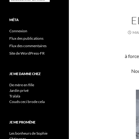
E
MÉTA
Connexion
MAR
Flux des publications
Flux des commentaires
Site de WordPress-FR
à forc
Nou
JE ME DAMNE CHEZ
De mère en fille
Jardin privé
Tralala
Couds ceci brode cela
JE ME PROMÈNE
Les bonheurs de Sophie
Chtinange