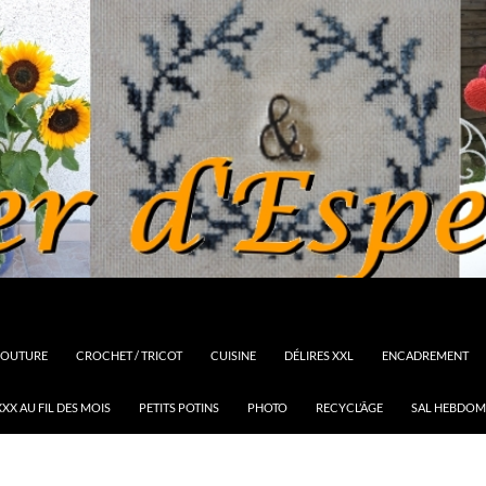
OUTURE
CROCHET / TRICOT
CUISINE
DÉLIRES XXL
ENCADREMENT
XX AU FIL DES MOIS
PETITS POTINS
PHOTO
RECYCL’ÂGE
SAL HEBDOM