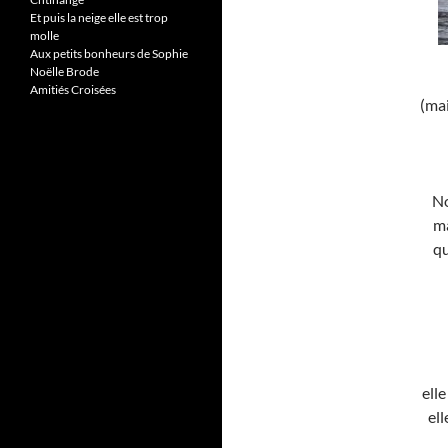
Et puis la neige elle est trop
molle
Aux petits bonheurs de Sophie
Noëlle Brode
Amitiés Croisées
(mai
No
ma
qu
ell
ell