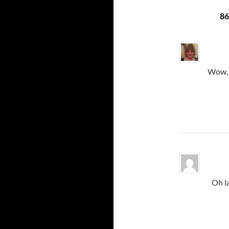
86
Wow, t
Oh la