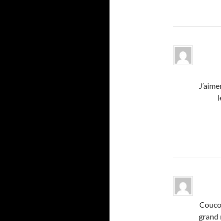
J’aime
l
Coucou
grand 