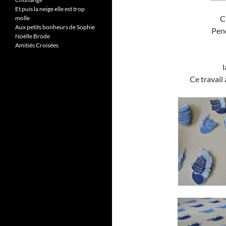
Et puis la neige elle est trop
C
molle
Aux petits bonheurs de Sophie
Pend
Noëlle Brode
Amitiés Croisées
l
Ce travail