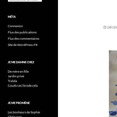
MÉTA
Connexion
DÉCEM
Flux des publications
Flux des commentaires
Site de WordPress-FR
JE ME DAMNE CHEZ
De mère en fille
Jardin privé
Tralala
Couds ceci brode cela
JE ME PROMÈNE
Les bonheurs de Sophie
Chtinange