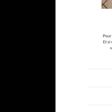
Pour 
Et si
v
Navigat
des
articles