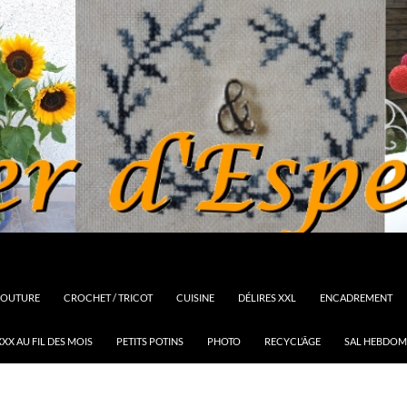
OUTURE
CROCHET / TRICOT
CUISINE
DÉLIRES XXL
ENCADREMENT
XX AU FIL DES MOIS
PETITS POTINS
PHOTO
RECYCL’ÂGE
SAL HEBDOM