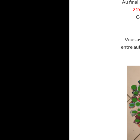
Au final
21
C
Vous a
entre aut