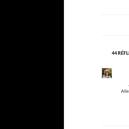
des
articles
44 RÉF
Alle