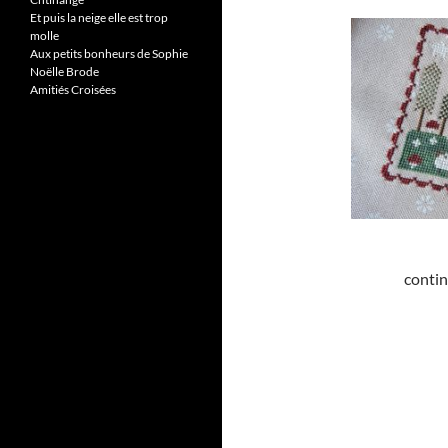
Et puis la neige elle est trop
molle
Aux petits bonheurs de Sophie
Noëlle Brode
Amitiés Croisées
contin