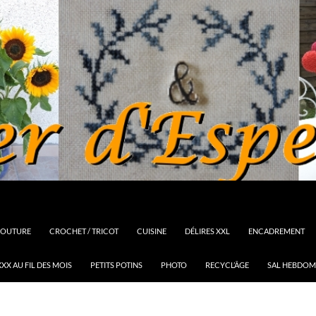
OUTURE
CROCHET / TRICOT
CUISINE
DÉLIRES XXL
ENCADREMENT
XX AU FIL DES MOIS
PETITS POTINS
PHOTO
RECYCL’ÂGE
SAL HEBDOM