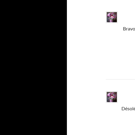
Bravo 
Désolé