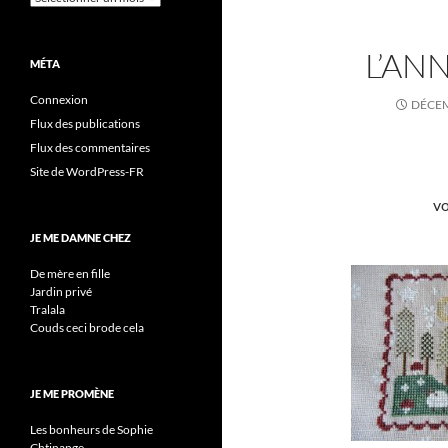
L’AN
MÉTA
Connexion
DÉCEM
Flux des publications
Flux des commentaires
Site de WordPress-FR
vo
JE ME DAMNE CHEZ
De mère en fille
Jardin privé
Tralala
Couds ceci brode cela
JE ME PROMÈNE
Les bonheurs de Sophie
Chtinange