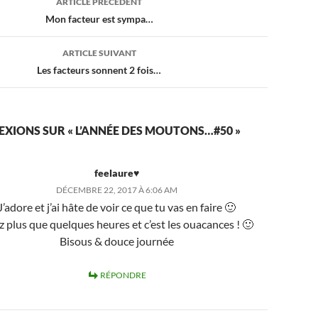
ARTICLE PRÉCÉDENT
Mon facteur est sympa…
ARTICLE SUIVANT
Les facteurs sonnent 2 fois…
LEXIONS SUR « L’ANNÉE DES MOUTONS…#50 »
feelaure♥
DÉCEMBRE 22, 2017 À 6:06 AM
J’adore et j’ai hâte de voir ce que tu vas en faire 🙂
z plus que quelques heures et c’est les ouacances ! 🙂
Bisous & douce journée
RÉPONDRE