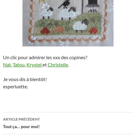
Un clic pour admirer les xxx des copines?
Nat
,
Tatou
,
Krystel
et
Christelle
.
Je vous dis à bientôt!
esperluette.
Navigation
ARTICLE PRÉCÉDENT
des
Tout ça… pour moi!