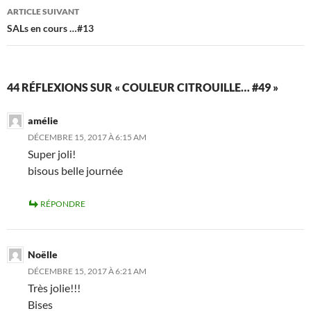
articles
ARTICLE SUIVANT
SALs en cours …#13
44 RÉFLEXIONS SUR « COULEUR CITROUILLE… #49 »
amélie
DÉCEMBRE 15, 2017 À 6:15 AM
Super joli!
bisous belle journée
RÉPONDRE
Noëlle
DÉCEMBRE 15, 2017 À 6:21 AM
Très jolie!!!
Bises