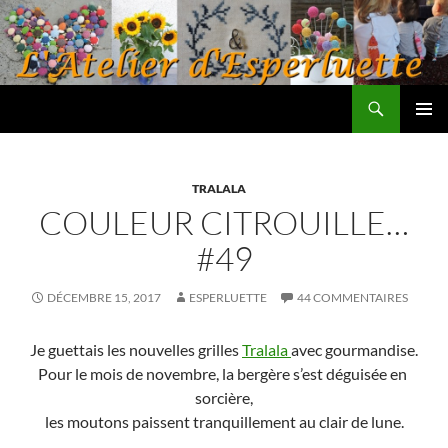
Aller
au
contenu
Recherche
L'atelier d'Esperluette
MENU
PRINCI
TRALALA
COULEUR CITROUILLE…
#49
DÉCEMBRE 15, 2017
ESPERLUETTE
44 COMMENTAIRES
Je guettais les nouvelles grilles
Tralala
avec gourmandise.
Pour le mois de novembre, la bergère s’est déguisée en
sorcière,
les moutons paissent tranquillement au clair de lune.