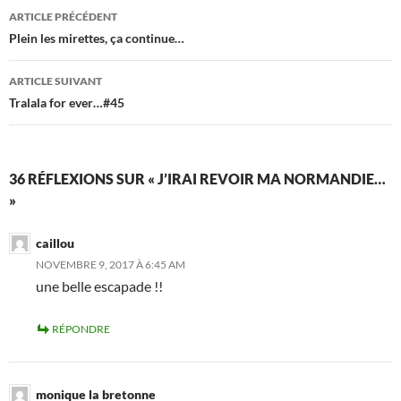
Navigation
ARTICLE PRÉCÉDENT
des
Plein les mirettes, ça continue…
articles
ARTICLE SUIVANT
Tralala for ever…#45
36 RÉFLEXIONS SUR « J’IRAI REVOIR MA NORMANDIE…
»
caillou
NOVEMBRE 9, 2017 À 6:45 AM
une belle escapade !!
RÉPONDRE
monique la bretonne