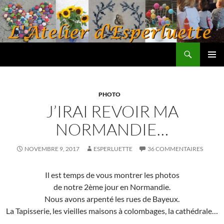
Aller
au
contenu
Recherche
L'atelier d'Esperluette
MENU
PRINCI
PHOTO
J’IRAI REVOIR MA
NORMANDIE…
NOVEMBRE 9, 2017
ESPERLUETTE
36 COMMENTAIRES
Il est temps de vous montrer les photos
de notre 2ème jour en Normandie.
Nous avons arpenté les rues de Bayeux.
La Tapisserie, les vieilles maisons à colombages, la cathédrale…