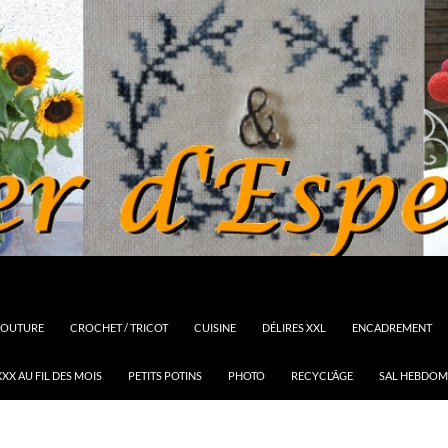
OUTURE
CROCHET / TRICOT
CUISINE
DÉLIRES XXL
ENCADREMENT
XX AU FIL DES MOIS
PETITS POTINS
PHOTO
RECYCL’ÂGE
SAL HEBDOM