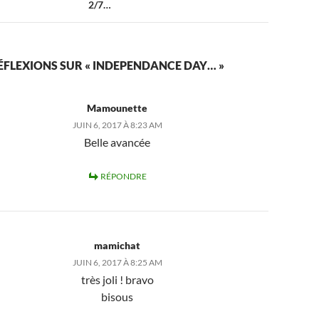
2/7…
RÉFLEXIONS SUR « INDEPENDANCE DAY… »
Mamounette
JUIN 6, 2017 À 8:23 AM
Belle avancée
RÉPONDRE
mamichat
JUIN 6, 2017 À 8:25 AM
très joli ! bravo
bisous