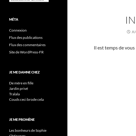
I
MÉTA
Connexion
JU
Flux des publications
Flux des commentaires
Il est temps de vous
Site de WordPress-FR
JE ME DAMNE CHEZ
De mère en fille
Jardin privé
Tralala
Couds ceci brode cela
JE ME PROMÈNE
Les bonheurs de Sophie
Chtinange