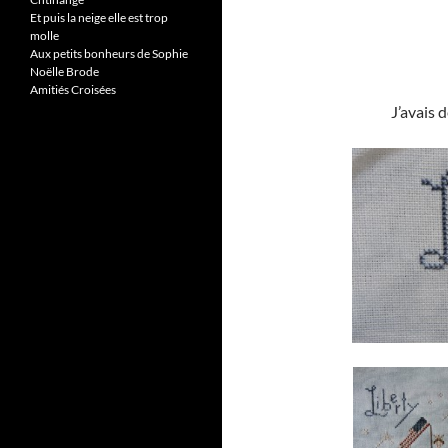
Et puis la neige elle est trop
molle
Aux petits bonheurs de Sophie
Noëlle Brode
Amitiés Croisées
J’avais d