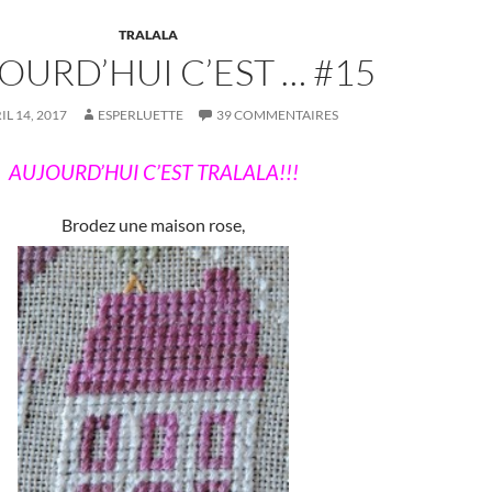
TRALALA
OURD’HUI C’EST … #15
IL 14, 2017
ESPERLUETTE
39 COMMENTAIRES
AUJOURD’HUI C’EST TRALALA!!!
Brodez une maison rose,