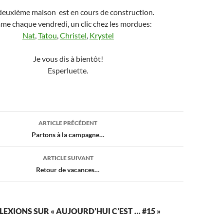
euxième maison est en cours de construction.
e chaque vendredi, un clic chez les mordues:
Nat
,
Tatou
,
Christel
,
Krystel
Je vous dis à bientôt!
Esperluette.
ion
ARTICLE PRÉCÉDENT
Partons à la campagne…
ARTICLE SUIVANT
Retour de vacances…
FLEXIONS SUR « AUJOURD’HUI C’EST … #15 »