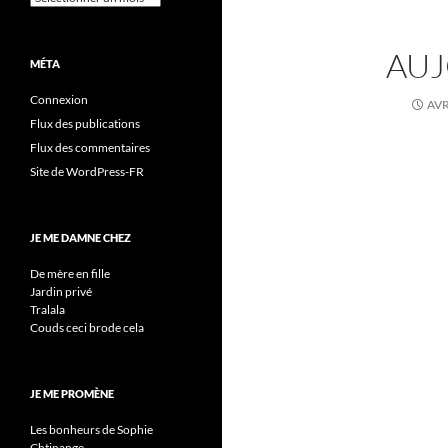
AUJ
MÉTA
Connexion
AVR
Flux des publications
Flux des commentaires
Site de WordPress-FR
JE ME DAMNE CHEZ
De mère en fille
Jardin privé
Tralala
Couds ceci brode cela
JE ME PROMÈNE
Les bonheurs de Sophie
Chtinange