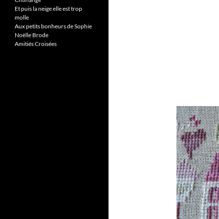
Et puis la neige elle est trop
molle
Aux petits bonheurs de Sophie
Noëlle Brode
Amitiés Croisées