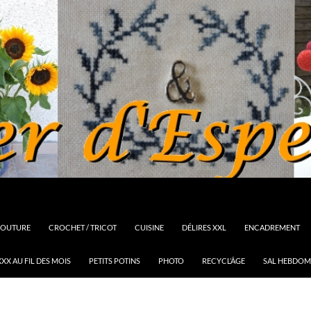
OUTURE
CROCHET / TRICOT
CUISINE
DÉLIRES XXL
ENCADREMENT
XX AU FIL DES MOIS
PETITS POTINS
PHOTO
RECYCL’ÂGE
SAL HEBDOM