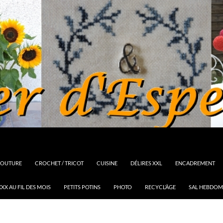
OUTURE
CROCHET / TRICOT
CUISINE
DÉLIRES XXL
ENCADREMENT
XX AU FIL DES MOIS
PETITS POTINS
PHOTO
RECYCL’ÂGE
SAL HEBDOM