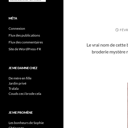
MÉTA
Connexion
FÉVR
Flux des publications
Flux des commentaires
Le vrai nom de cette 
Site de WordPress-FR
broderie mystère m
JE ME DAMNE CHEZ
De mère en fille
Jardin privé
Tralala
Couds ceci brode cela
JE ME PROMÈNE
Les bonheurs de Sophie
Chtinange