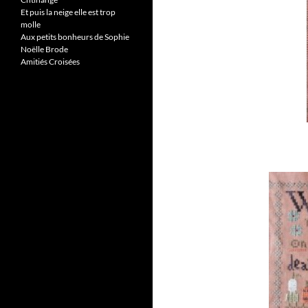
Et puis la neige elle est trop
molle
Aux petits bonheurs de Sophie
Noëlle Brode
Amitiés Croisées