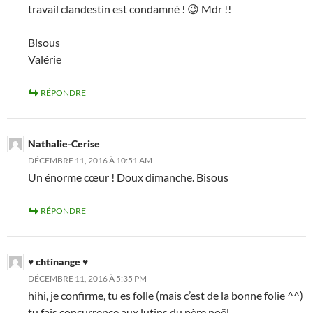
travail clandestin est condamné ! 😉 Mdr !!
Bisous
Valérie
RÉPONDRE
Nathalie-Cerise
DÉCEMBRE 11, 2016 À 10:51 AM
Un énorme cœur ! Doux dimanche. Bisous
RÉPONDRE
♥ chtinange ♥
DÉCEMBRE 11, 2016 À 5:35 PM
hihi, je confirme, tu es folle (mais c’est de la bonne folie ^^)
tu fais concurrence aux lutins du père noël