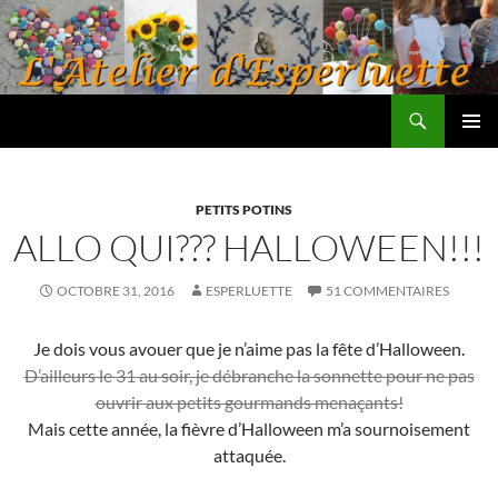
Aller
au
contenu
Recherche
L'atelier d'Esperluette
MENU
PRINCI
PETITS POTINS
ALLO QUI??? HALLOWEEN!!!
OCTOBRE 31, 2016
ESPERLUETTE
51 COMMENTAIRES
Je dois vous avouer que je n’aime pas la fête d’Halloween.
D’ailleurs le 31 au soir, je débranche la sonnette pour ne pas
ouvrir aux petits gourmands menaçants!
Mais cette année, la fièvre d’Halloween m’a sournoisement
attaquée.