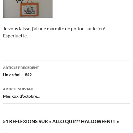
Je vous laisse, j’ai une marmite de potion sur le feu!
Esperluette.
Navigation
ARTICLE PRÉCÉDENT
des
Un de fini… #42
articles
ARTICLE SUIVANT
Mes xxx d’octobre…
51 RÉFLEXIONS SUR « ALLO QUI??? HALLOWEEN!!! »