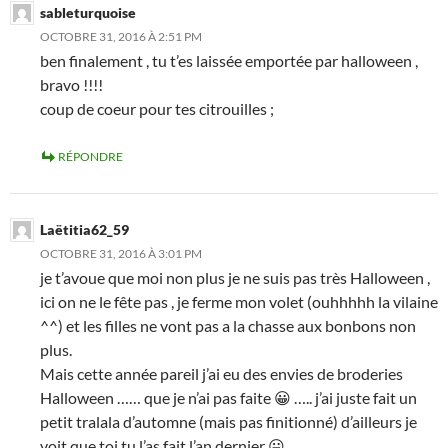
sableturquoise
OCTOBRE 31, 2016 À 2:51 PM
ben finalement , tu t’es laissée emportée par halloween ,
bravo !!!!
coup de coeur pour tes citrouilles ;
RÉPONDRE
Laëtitia62_59
OCTOBRE 31, 2016 À 3:01 PM
je t’avoue que moi non plus je ne suis pas très Halloween ,
ici on ne le fête pas , je ferme mon volet (ouhhhhh la vilaine
^^) et les filles ne vont pas a la chasse aux bonbons non
plus.
Mais cette année pareil j’ai eu des envies de broderies
Halloween …… que je n’ai pas faite 😀 ….. j’ai juste fait un
petit tralala d’automne (mais pas finitionné) d’ailleurs je
voit que toi tu l’as fait l’an dernier 😛