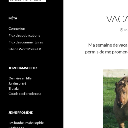
VAC
MÉTA
Connexion
MA
Flux des publications
Flux des commentaires
Ma semaine de vacanc
Site de WordPress-FR
permis de me promene
JE ME DAMNE CHEZ
De mère en fille
Jardin privé
Tralala
Couds ceci brode cela
JE ME PROMÈNE
Les bonheurs de Sophie
Chtinange