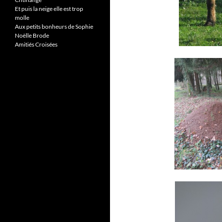
Et puis la neige elle est trop
molle
Aux petits bonheurs de Sophie
Noëlle Brode
Amitiés Croisées