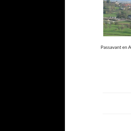
Passavant en Ar
Navigat
des
articles