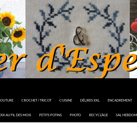
OUTURE
CROCHET / TRICOT
CUISINE
DÉLIRES XXL
ENCADREMENT
XX AU FIL DES MOIS
PETITS POTINS
PHOTO
RECYCL’ÂGE
SAL HEBDOM