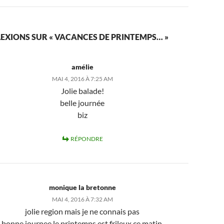
LEXIONS SUR « VACANCES DE PRINTEMPS… »
amélie
MAI 4, 2016 À 7:25 AM
Jolie balade!
belle journée
biz
RÉPONDRE
monique la bretonne
MAI 4, 2016 À 7:32 AM
jolie region mais je ne connais pas
bonne journee le printemps est frileux ce matin.