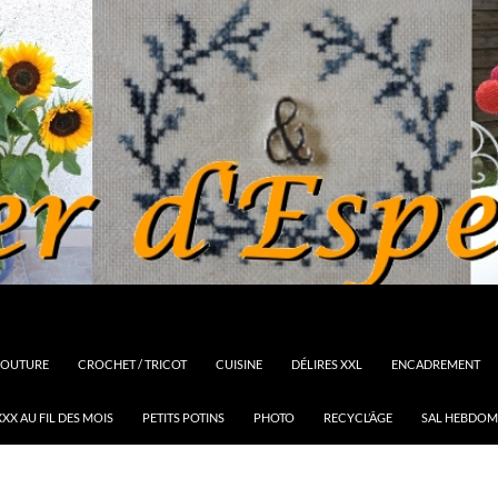
OUTURE
CROCHET / TRICOT
CUISINE
DÉLIRES XXL
ENCADREMENT
XX AU FIL DES MOIS
PETITS POTINS
PHOTO
RECYCL’ÂGE
SAL HEBDOM