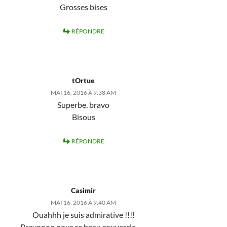
Grosses bises
RÉPONDRE
tOrtue
MAI 16, 2016 À 9:38 AM
Superbe, bravo
Bisous
RÉPONDRE
Casimir
MAI 16, 2016 À 9:40 AM
Ouahhh je suis admirative !!!!
Bravoooo pour ce beau couvercle …..