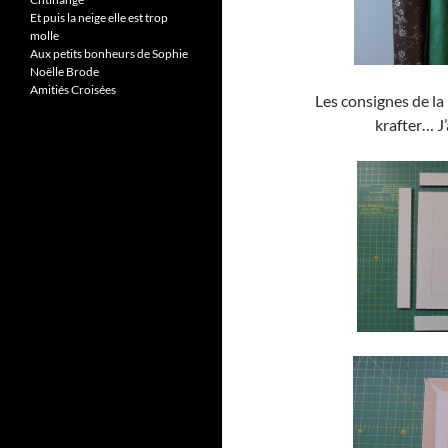
Et puis la neige elle est trop
molle
Aux petits bonheurs de Sophie
Noëlle Brode
Amitiés Croisées
Les consignes de la 
krafter… J