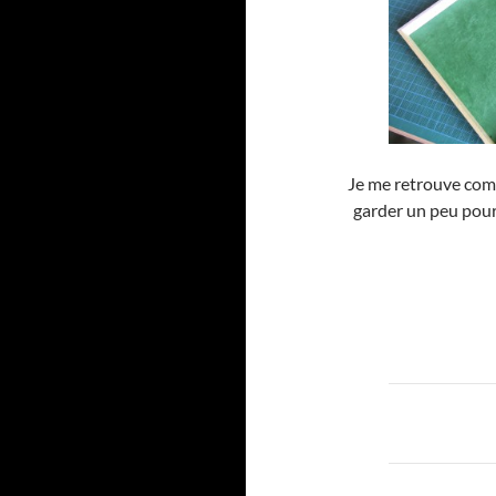
Je me retrouve com
garder un peu pour 
Navigat
des
articles