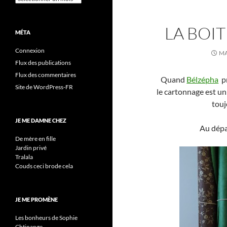
LA BOI
MÉTA
Connexion
MA
Flux des publications
Flux des commentaires
Quand
Bélzépha
pr
Site de WordPress-FR
le cartonnage est un 
touj
JE ME DAMNE CHEZ
Au dépar
De mère en fille
Jardin privé
Tralala
Couds ceci brode cela
JE ME PROMÈNE
Les bonheurs de Sophie
Chtinange