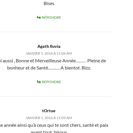
Bises
RÉPONDRE
Agath lluvia
JANVIER 1, 2016 À 11:06 AM
oi aussi , Bonne et Merveilleuse Année……… Pleine de
bonheur et de Santé………. A bientot. Bizz.
RÉPONDRE
tOrtue
JANVIER 1, 2016 À 11:09 AM
 année ainsi qu’à ceux qui te sont chers, santé et paix
avant tout, bisous