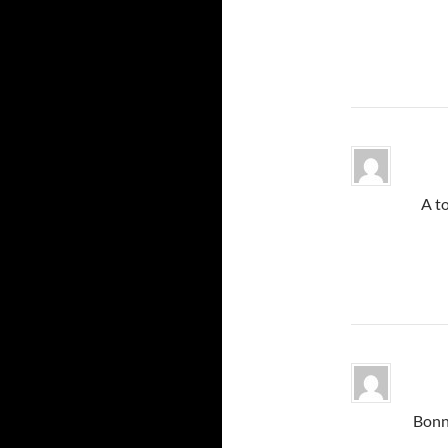
A t
Bonne