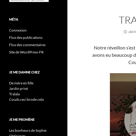
TRA
MÉTA
Connexion
JANV
Flux des publications
Flux des commentaires
Notre réveillon s’es
Site de WordPress-FR
avons eu beaucoup de 
Cou
JE ME DAMNE CHEZ
De mère en fille
Jardin privé
Tralala
Couds ceci brode cela
JE ME PROMÈNE
Les bonheurs de Sophie
Chtinange