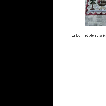
Le bonnet bien vissé 
Navigat
des
articles