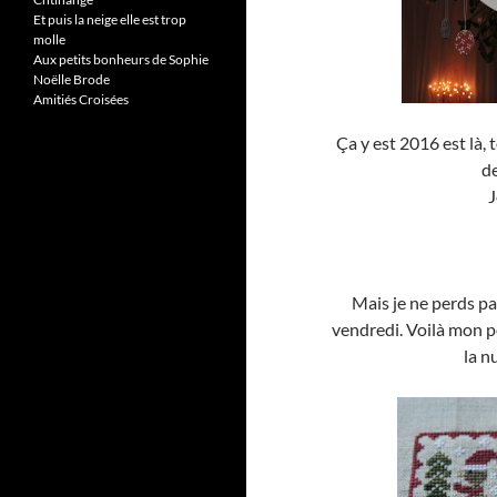
Et puis la neige elle est trop
molle
Aux petits bonheurs de Sophie
Noëlle Brode
Amitiés Croisées
Ça y est 2016 est là
de
J
Mais je ne perds p
vendredi. Voilà mon pe
la n