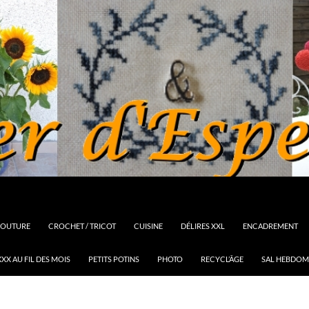
OUTURE
CROCHET / TRICOT
CUISINE
DÉLIRES XXL
ENCADREMENT
XX AU FIL DES MOIS
PETITS POTINS
PHOTO
RECYCL’ÂGE
SAL HEBDOM