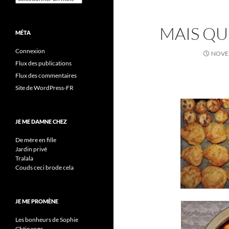
MAIS QU
MÉTA
Connexion
NOVEM
Flux des publications
Flux des commentaires
Site de WordPress-FR
JE ME DAMNE CHEZ
De mère en fille
Jardin privé
Tralala
Couds ceci brode cela
JE ME PROMÈNE
Les bonheurs de Sophie
Chtinange