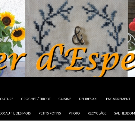
OUTURE
CROCHET / TRICOT
CUISINE
DÉLIRES XXL
ENCADREMENT
XX AU FIL DES MOIS
PETITS POTINS
PHOTO
RECYCL’ÂGE
SAL HEBDOM