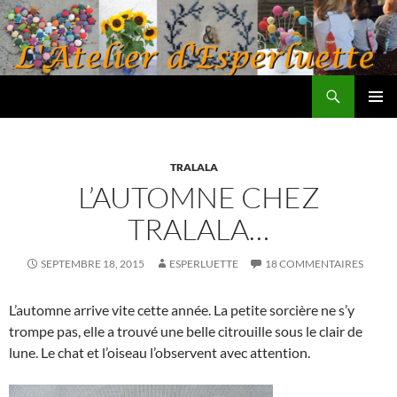
Aller
au
contenu
Recherche
L'atelier d'Esperluette
MENU
PRINCI
TRALALA
L’AUTOMNE CHEZ
TRALALA…
SEPTEMBRE 18, 2015
ESPERLUETTE
18 COMMENTAIRES
L’automne arrive vite cette année. La petite sorcière ne s’y
trompe pas, elle a trouvé une belle citrouille sous le clair de
lune. Le chat et l’oiseau l’observent avec attention.