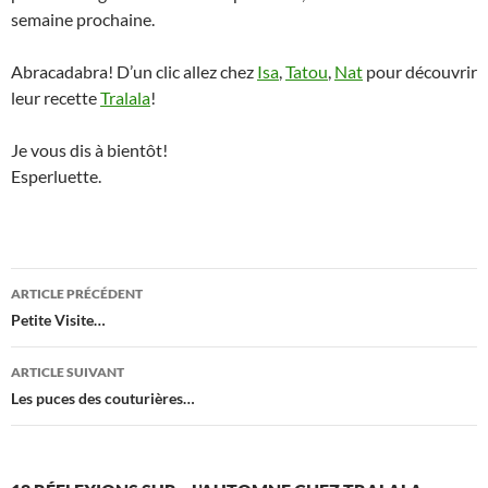
semaine prochaine.
Abracadabra! D’un clic allez chez
Isa
,
Tatou
,
Nat
pour découvrir
leur recette
Tralala
!
Je vous dis à bientôt!
Esperluette.
Navigation
ARTICLE PRÉCÉDENT
des
Petite Visite…
articles
ARTICLE SUIVANT
Les puces des couturières…