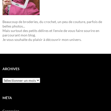
Beaucoup de broderies, du crochet, un peu de couture, parfois de
belles photos...
Mais surtout des petits délires et l'envie de vous faire sourire en
parcourant mon blog.
Je vous souhaite du plaisir à découvrir mon univers.
ARCHIVES
Archives
MÉTA
Connexion