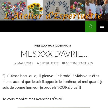
Aller
au
contenu
Recherche
L'atelier d'Esperluette
MENU
PRINCI
MES XXX AU FIL DES MOIS
MES XXX D’AVRIL…
MAI 3, 2015
ESPERLUETTE
18 COMMENTAIRES
Qu’il fasse beau ou qu’il pleuve… je brode!!! Mais vous êtes
bien d’accord que le soleil apporte le bonheur, et moi quand je
suis de bonne humeur, je brode ENCORE plus!!!
Je vous montre mes avancées d’avril?