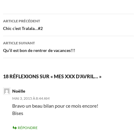
Navigation
ARTICLE PRÉCÉDENT
des
Chic c’est Tralala…#2
articles
ARTICLE SUIVANT
Qu’il est bon de rentrer de vacances!!!
18 RÉFLEXIONS SUR « MES XXX D’AVRIL… »
Noëlle
MAI 3, 2015 À 8:44 AM
Bravo un beau bilan pour ce mois encore!
Bises
RÉPONDRE