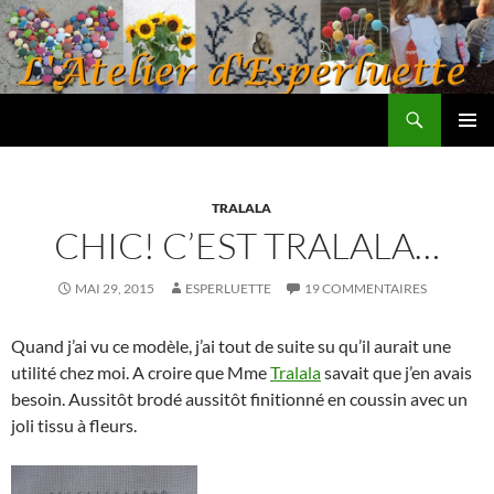
Aller
au
contenu
Recherche
L'atelier d'Esperluette
MENU
PRINCI
TRALALA
CHIC! C’EST TRALALA…
MAI 29, 2015
ESPERLUETTE
19 COMMENTAIRES
Quand j’ai vu ce modèle, j’ai tout de suite su qu’il aurait une
utilité chez moi. A croire que Mme
Tralala
savait que j’en avais
besoin. Aussitôt brodé aussitôt finitionné en coussin avec un
joli tissu à fleurs.