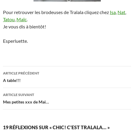
Pour retrouver les brodeuses de Tralala cliquez chez
Isa
,
Nat
,
Tatou
,
Maïc
.
Je vous dis à bientôt!
Esperluette.
Navigation
ARTICLE PRÉCÉDENT
des
A table!!!
articles
ARTICLE SUIVANT
Mes petites xxx de Mai…
19 RÉFLEXIONS SUR « CHIC! C’EST TRALALA… »