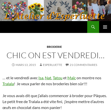
Aller
au
contenu
Recherche
L'atelier d'Esperluette
MENU
PRINCI
BRODERIE
CHIC ON EST VENDREDI…
MARS 13, 2015
ESPERLUETTE
21 COMMENTAIRES
… et le vendredi avec
Isa
,
Nat
,
Tatou
et
Maïc
on montre nos
Tralala
! Je veux parler de nos broderies bien sûr!!!
Je vous avais dit que j’allais commencer à broder pour Pâques.
Le petit free de Tralala a été vite fini, j’espère mettre d’autres
œufs en chocolat dans mon panier!