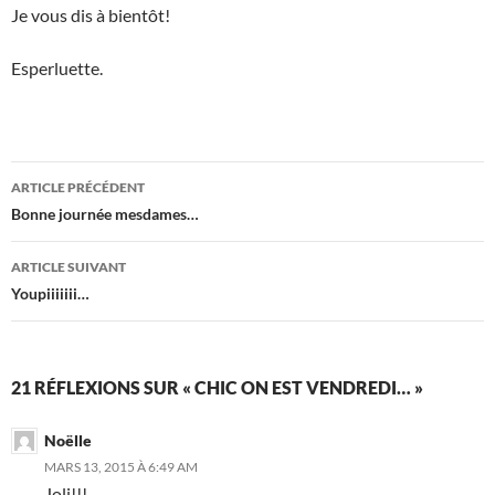
Je vous dis à bientôt!
Esperluette.
Navigation
ARTICLE PRÉCÉDENT
des
Bonne journée mesdames…
articles
ARTICLE SUIVANT
Youpiiiiiii…
21 RÉFLEXIONS SUR « CHIC ON EST VENDREDI… »
Noëlle
MARS 13, 2015 À 6:49 AM
Joli!!!