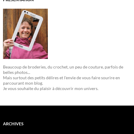
Beaucoup de broderies, du crochet, un peu de couture, parfois de
belles photos...
Mais surtout des petits délires et l'envie de vous faire sourire en
parcourant mon blog.
Je vous souhaite du plaisir à découvrir mon univers.
ARCHIVES