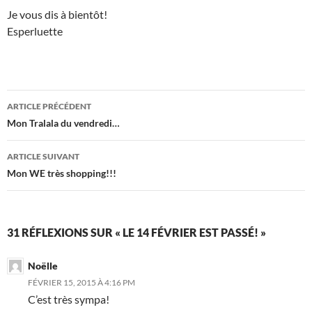
Je vous dis à bientôt!
Esperluette
Navigation
ARTICLE PRÉCÉDENT
des
Mon Tralala du vendredi…
articles
ARTICLE SUIVANT
Mon WE très shopping!!!
31 RÉFLEXIONS SUR « LE 14 FÉVRIER EST PASSÉ! »
Noëlle
FÉVRIER 15, 2015 À 4:16 PM
C’est très sympa!