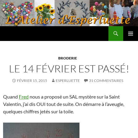
Aller
au
contenu
Recherche
L'atelier d'Esperluette
MENU
PRINCI
BRODERIE
LE 14 FÉVRIER EST PASSÉ!
FÉVRIER 15, 2015
ESPERLUETTE
31 COMMENTAIRES
Quand
Fred
nous a proposé un SAL mystère sur la Saint
Valentin, j’ai dis OUI tout de suite. On démarre à l’aveugle,
quelques chiffres jetés sur la toile.