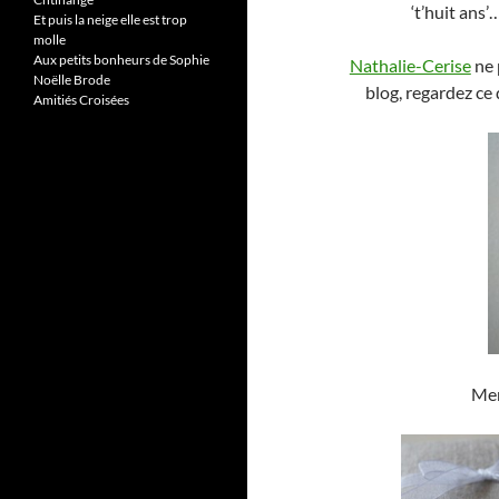
‘t’huit ans’
Et puis la neige elle est trop
molle
Aux petits bonheurs de Sophie
Nathalie-Cerise
ne 
Noëlle Brode
blog, regardez ce 
Amitiés Croisées
Mer