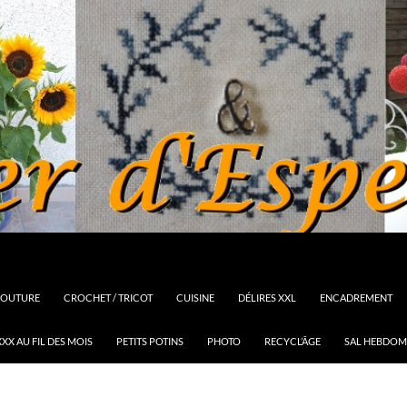
OUTURE
CROCHET / TRICOT
CUISINE
DÉLIRES XXL
ENCADREMENT
XX AU FIL DES MOIS
PETITS POTINS
PHOTO
RECYCL’ÂGE
SAL HEBDOM