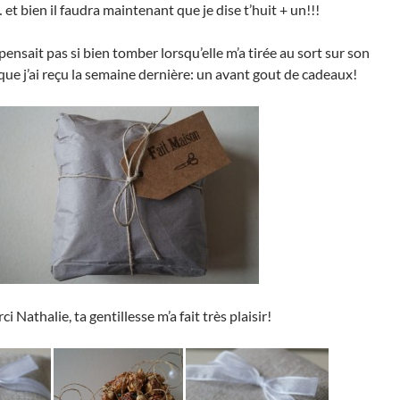
… et bien il faudra maintenant que je dise t’huit + un!!!
pensait pas si bien tomber lorsqu’elle m’a tirée au sort sur son
que j’ai reçu la semaine dernière: un avant gout de cadeaux!
ci Nathalie, ta gentillesse m’a fait très plaisir!