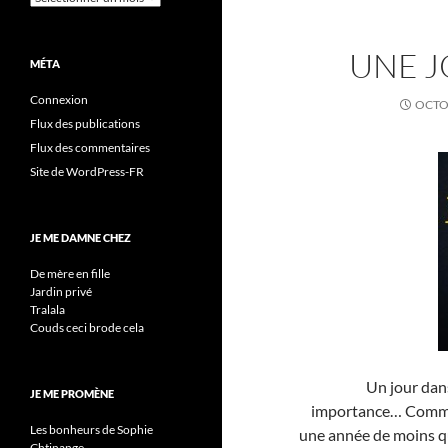
UNE J
MÉTA
Connexion
OCTOB
Flux des publications
Flux des commentaires
Site de WordPress-FR
JE ME DAMNE CHEZ
De mère en fille
Jardin privé
Tralala
Couds ceci brode cela
Un jour dans
JE ME PROMÈNE
importance… Comment
Les bonheurs de Sophie
une année de moins qu
Chtinange