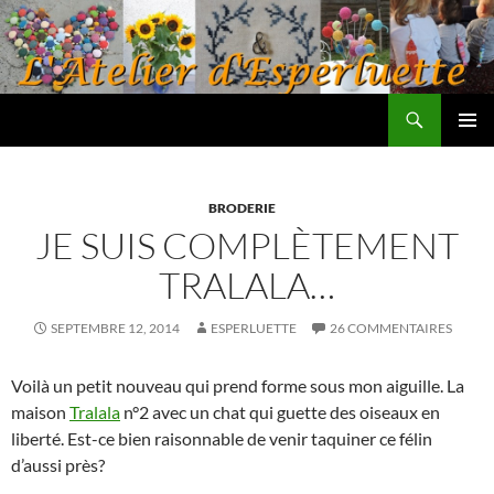
Aller
au
contenu
Recherche
L'atelier d'Esperluette
MENU
PRINCI
BRODERIE
JE SUIS COMPLÈTEMENT
TRALALA…
SEPTEMBRE 12, 2014
ESPERLUETTE
26 COMMENTAIRES
Voilà un petit nouveau qui prend forme sous mon aiguille. La
maison
Tralala
n°2 avec un chat qui guette des oiseaux en
liberté. Est-ce bien raisonnable de venir taquiner ce félin
d’aussi près?