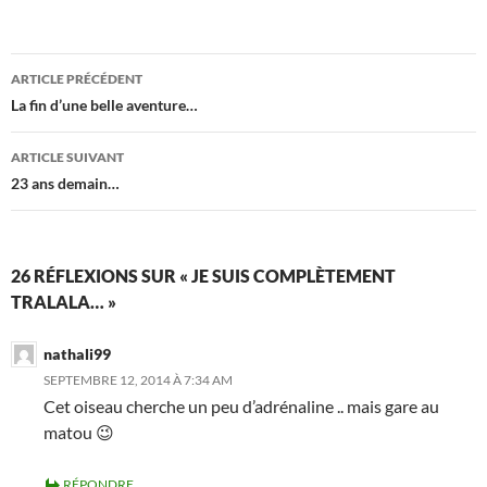
Navigation
ARTICLE PRÉCÉDENT
des
La fin d’une belle aventure…
articles
ARTICLE SUIVANT
23 ans demain…
26 RÉFLEXIONS SUR « JE SUIS COMPLÈTEMENT
TRALALA… »
nathali99
SEPTEMBRE 12, 2014 À 7:34 AM
Cet oiseau cherche un peu d’adrénaline .. mais gare au
matou 😉
RÉPONDRE