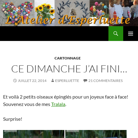
Aller
au
contenu
Recherche
L'atelier d'Esperluette
MENU
PRINCI
CARTONNAGE
CE DIMANCHE J’AI FINI…
JUILLET 22, 2014
ESPERLUETTE
21 COMMENTAIRES
Et voilà 2 petits oiseaux épinglés pour un joyeux face à face!
Souvenez vous de mes
Tralala
.
Surprise!