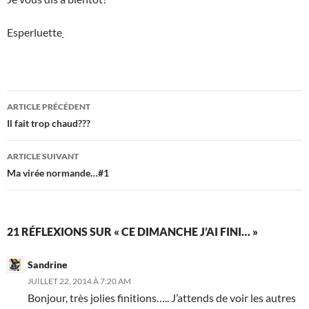
Esperluette
Navigation
ARTICLE PRÉCÉDENT
des
Il fait trop chaud???
articles
ARTICLE SUIVANT
Ma virée normande…#1
21 RÉFLEXIONS SUR « CE DIMANCHE J’AI FINI… »
Sandrine
JUILLET 22, 2014 À 7:20 AM
Bonjour, très jolies finitions….. J’attends de voir les autres