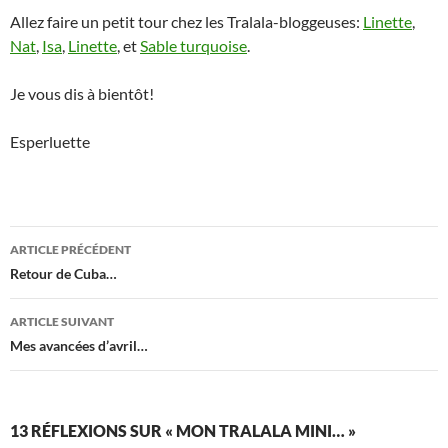
Allez faire un petit tour chez les Tralala-bloggeuses:
Linette
,
Nat
,
Isa
,
Linette
, et
Sable turquoise
.
Je vous dis à bientôt!
Esperluette
Navigation
ARTICLE PRÉCÉDENT
des
Retour de Cuba…
articles
ARTICLE SUIVANT
Mes avancées d’avril…
13 RÉFLEXIONS SUR « MON TRALALA MINI… »