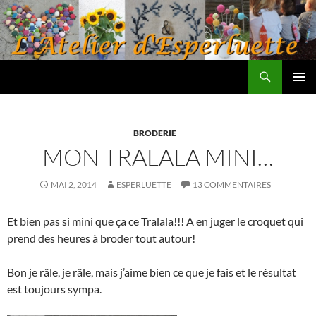
Aller
au
contenu
Recherche
L'atelier d'Esperluette
MENU
PRINCI
BRODERIE
MON TRALALA MINI…
MAI 2, 2014
ESPERLUETTE
13 COMMENTAIRES
Et bien pas si mini que ça ce Tralala!!! A en juger le croquet qui
prend des heures à broder tout autour!
Bon je râle, je râle, mais j’aime bien ce que je fais et le résultat
est toujours sympa.