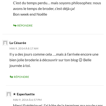
C’est du temps perdu… mais soyons philosophes: nous
avons le temps de broder, c’est déjà ça!
Bon week end Noëlle
RÉPONDRE
La Césarée
MAI 9, 2014 À 8:17 AM
Il y a des jours comme cela ….mais à l’arrivée encore une
bien jolie broderie à découvrir sur ton blog 😉 Belle
journée à toi.
RÉPONDRE
Esperluette
MAI 9, 2014 À 6:57 PM
Merci Frédérique! J’ai hâte de la terminer ma poule sans