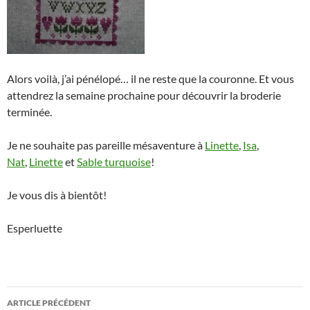
Alors voilà, j’ai pénélopé… il ne reste que la couronne. Et vous
attendrez la semaine prochaine pour découvrir la broderie
terminée.
Je ne souhaite pas pareille mésaventure à
Linette
,
Isa
,
Nat
,
Linette
et
Sable turquoise
!
Je vous dis à bientôt!
Esperluette
Navigation
ARTICLE PRÉCÉDENT