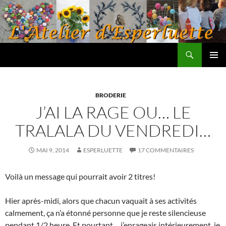
Aller
au
contenu
Recherche
L'atelier d'Esperluette
MENU
PRINCI
BRODERIE
J’AI LA RAGE OU… LE
TRALALA DU VENDREDI…
MAI 9, 2014
ESPERLUETTE
17 COMMENTAIRES
Voilà un message qui pourrait avoir 2 titres!
Hier après-midi, alors que chacun vaquait à ses activités
calmement, ça n’a étonné personne que je reste silencieuse
pendant 1/2 heure. Et pourtant… j’enrageais intérieurement, je