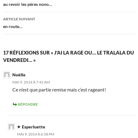
des
au revoir les pères nono…
articles
ARTICLE SUIVANT
en route…
17 RÉFLEXIONS SUR « J’AI LA RAGE OU… LE TRALALA DU
VENDREDI… »
Noëlle
MAI 9, 2014 À 7:42 AM
Ce n’est que partie remise mais c’est rageant!
RÉPONDRE
Esperluette
MAI 9, 2014 À 6:58 PM