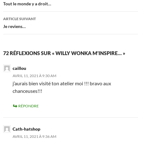
des
Tout le monde y a droit…
articles
ARTICLE SUIVANT
Je reviens…
72 RÉFLEXIONS SUR « WILLY WONKA M’INSPIRE… »
caillou
AVRIL 11, 2021 À 9:30 AM
j’aurais bien visité ton atelier moi !!! bravo aux
chanceuses!!!
RÉPONDRE
Cath-hatshop
AVRIL 11, 2021 À 9:36 AM