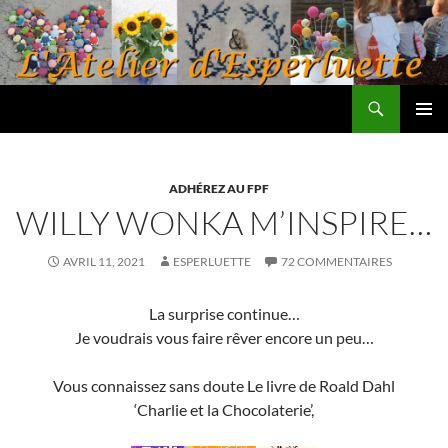
Aller
au
contenu
Recherche
L'atelier d'Esperluette
MENU
PRINCI
ADHÉREZ AU FPF
WILLY WONKA M’INSPIRE…
AVRIL 11, 2021
ESPERLUETTE
72 COMMENTAIRES
La surprise continue…
Je voudrais vous faire rêver encore un peu…
Vous connaissez sans doute Le livre de Roald Dahl
‘Charlie et la Chocolaterie’,