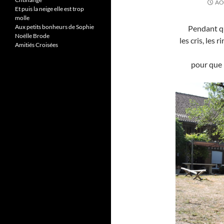
AO
Et puis la neige elle est trop
molle
Aux petits bonheurs de Sophie
Pendant qu
Noëlle Brode
les cris, les 
Amitiés Croisées
pour que 