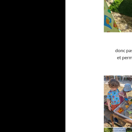
donc pas
et perm