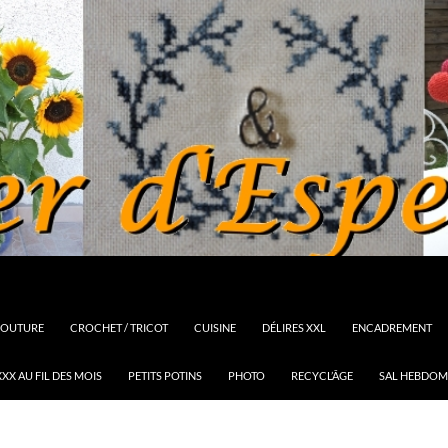
OUTURE
CROCHET / TRICOT
CUISINE
DÉLIRES XXL
ENCADREMENT
XX AU FIL DES MOIS
PETITS POTINS
PHOTO
RECYCL’ÂGE
SAL HEBDOM