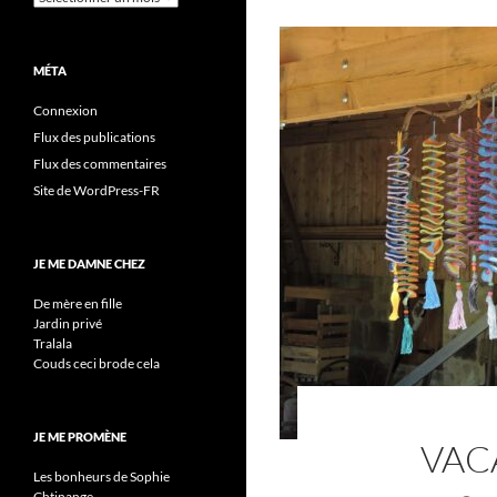
MÉTA
Connexion
Flux des publications
Flux des commentaires
Site de WordPress-FR
JE ME DAMNE CHEZ
De mère en fille
Jardin privé
Tralala
Couds ceci brode cela
JE ME PROMÈNE
VAC
Les bonheurs de Sophie
Chtinange