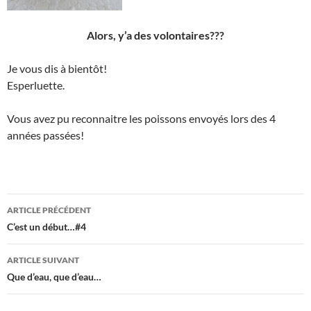
Alors, y’a des volontaires???
Je vous dis à bientôt!
Esperluette.
Vous avez pu reconnaitre les poissons envoyés lors des 4
années passées!
Navigation
ARTICLE PRÉCÉDENT
des
C’est un début…#4
articles
ARTICLE SUIVANT
Que d’eau, que d’eau…