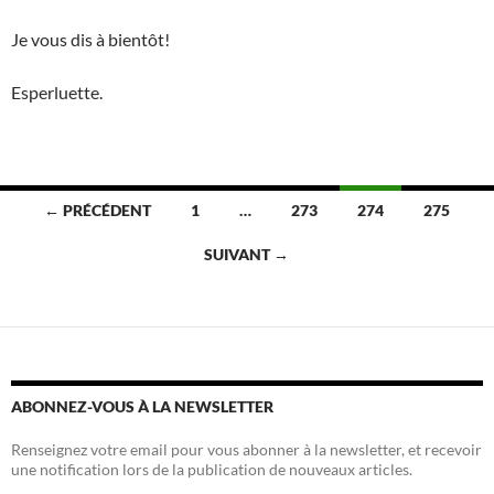
Je vous dis à bientôt!
Esperluette.
Navigation
← PRÉCÉDENT
1
…
273
274
275
des
SUIVANT →
articles
ABONNEZ-VOUS À LA NEWSLETTER
Renseignez votre email pour vous abonner à la newsletter, et recevoir
une notification lors de la publication de nouveaux articles.