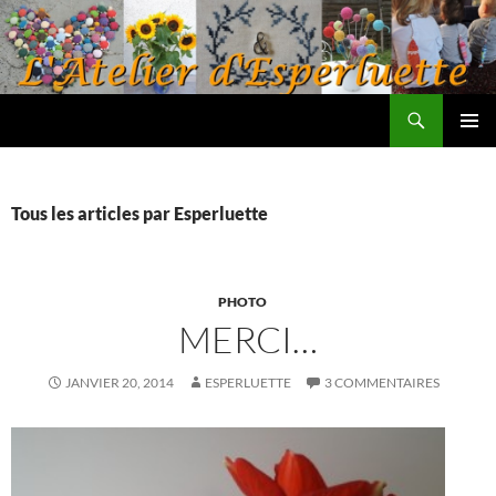
Aller
au
contenu
Recherche
L'atelier d'Esperluette
MENU
PRINCI
Tous les articles par Esperluette
PHOTO
MERCI…
JANVIER 20, 2014
ESPERLUETTE
3 COMMENTAIRES