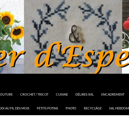
OUTURE
CROCHET / TRICOT
CUISINE
DÉLIRES XXL
ENCADREMENT
XX AU FIL DES MOIS
PETITS POTINS
PHOTO
RECYCL’ÂGE
SAL HEBDOM