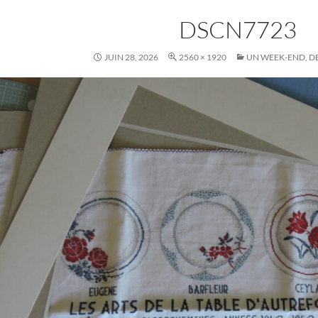
DSCN7723
JUIN 28, 2026
2560 × 1920
UN WEEK-END, DE