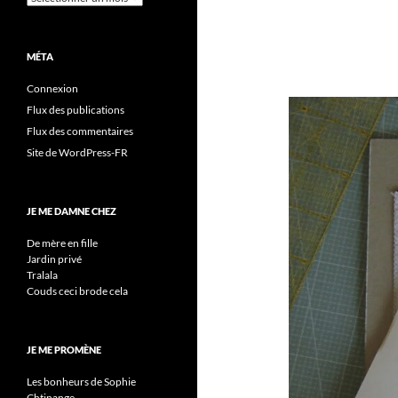
MÉTA
Connexion
Flux des publications
Flux des commentaires
Site de WordPress-FR
JE ME DAMNE CHEZ
De mère en fille
Jardin privé
Tralala
Couds ceci brode cela
JE ME PROMÈNE
Les bonheurs de Sophie
Chtinange