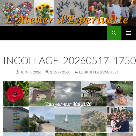
Aller
au
contenu
Recherche
L'atelier d'Esperluette
MENU
PRINCI
INCOLLAGE_20260517_1750
JUIN 7, 2026
2560 × 2560
LE BRUIT DES VAGUES !