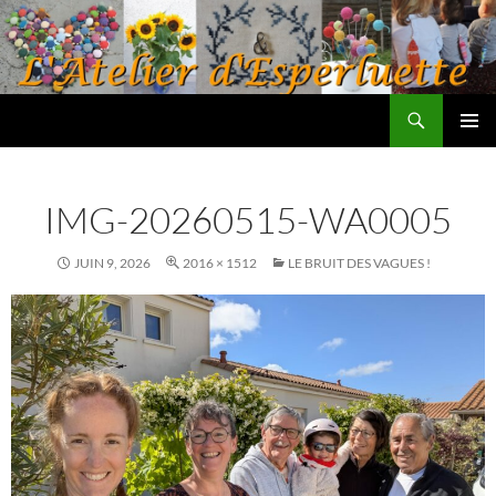
Aller
au
contenu
Recherche
L'atelier d'Esperluette
MENU
PRINCI
IMG-20260515-WA0005
JUIN 9, 2026
2016 × 1512
LE BRUIT DES VAGUES !