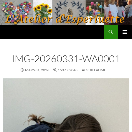
Aller
au
contenu
Recherche
L'atelier d'Esperluette
MENU
PRINCI
IMG-20260331-WA0001
MARS 31, 2026
1537 × 2048
GUILLAUME …