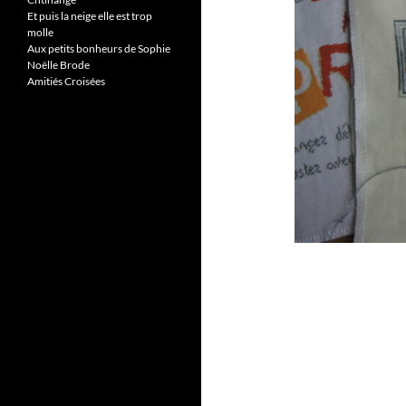
Et puis la neige elle est trop
molle
Aux petits bonheurs de Sophie
Noëlle Brode
Amitiés Croisées