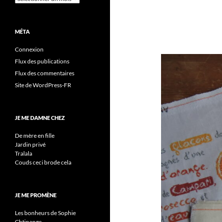
MÉTA
Connexion
Flux des publications
Flux des commentaires
Site de WordPress-FR
JE ME DAMNE CHEZ
De mère en fille
Jardin privé
Tralala
Couds ceci brode cela
JE ME PROMÈNE
Les bonheurs de Sophie
Chtinange