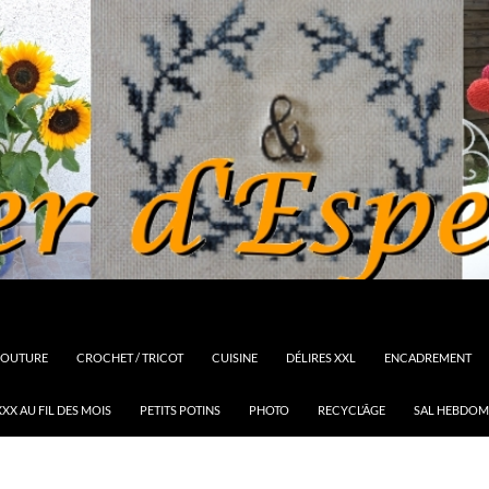
OUTURE
CROCHET / TRICOT
CUISINE
DÉLIRES XXL
ENCADREMENT
XX AU FIL DES MOIS
PETITS POTINS
PHOTO
RECYCL’ÂGE
SAL HEBDOM