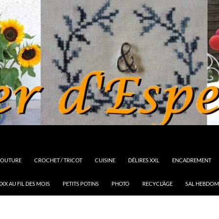
OUTURE
CROCHET / TRICOT
CUISINE
DÉLIRES XXL
ENCADREMENT
XX AU FIL DES MOIS
PETITS POTINS
PHOTO
RECYCL’ÂGE
SAL HEBDOM