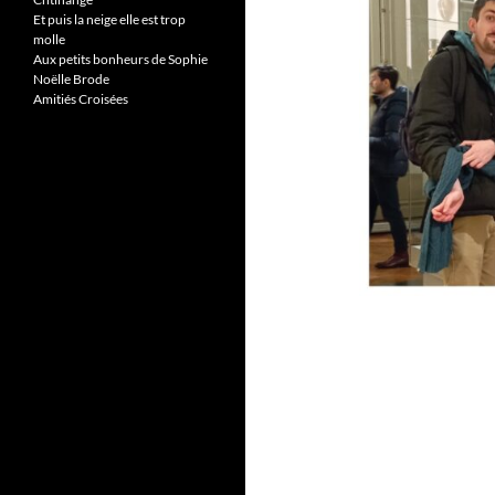
Et puis la neige elle est trop
molle
Aux petits bonheurs de Sophie
Noëlle Brode
Amitiés Croisées