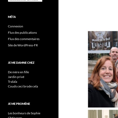
MÉTA
Connexion
Flux des publications
Flux des commentaires
Site de WordPress-FR
JE ME DAMNE CHEZ
De mère en fille
Jardin privé
Tralala
Couds ceci brode cela
JE ME PROMÈNE
Les bonheurs de Sophie
Chtinange