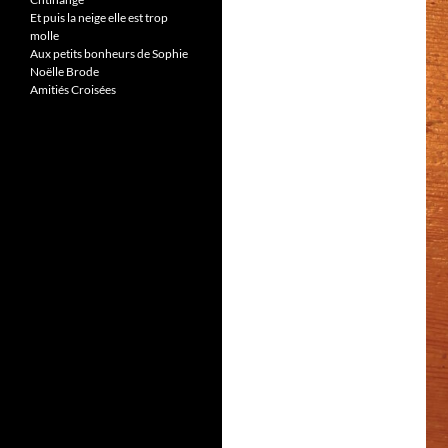
Et puis la neige elle est trop
molle
Aux petits bonheurs de Sophie
Noëlle Brode
Amitiés Croisées