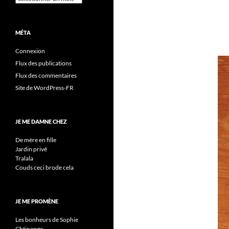
MÉTA
Connexion
Flux des publications
Flux des commentaires
Site de WordPress-FR
JE ME DAMNE CHEZ
De mère en fille
Jardin privé
Tralala
Couds ceci brode cela
JE ME PROMÈNE
Les bonheurs de Sophie
Chtinange