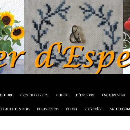
OUTURE
CROCHET / TRICOT
CUISINE
DÉLIRES XXL
ENCADREMENT
XX AU FIL DES MOIS
PETITS POTINS
PHOTO
RECYCL’ÂGE
SAL HEBDOM