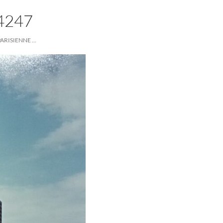
4247
PARISIENNE …