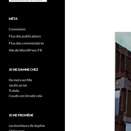
MÉTA
Connexion
Flux des publications
Flux des commentaires
Site de WordPress-FR
JE ME DAMNE CHEZ
De mère en fille
Jardin privé
Tralala
Couds ceci brode cela
JE ME PROMÈNE
Les bonheurs de Sophie
Chtinange