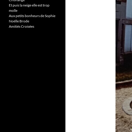
Et puis la neige elle est trop
molle
Aux petits bonheurs de Sophie
Noëlle Brode
Amitiés Croisées