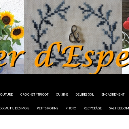
OUTURE
CROCHET / TRICOT
CUISINE
DÉLIRES XXL
ENCADREMENT
XX AU FIL DES MOIS
PETITS POTINS
PHOTO
RECYCL’ÂGE
SAL HEBDOM