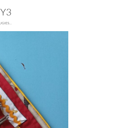
Y3
UGIES…