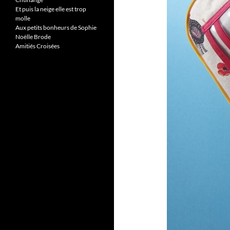
Et puis la neige elle est trop
molle
Aux petits bonheurs de Sophie
Noëlle Brode
Amitiés Croisées