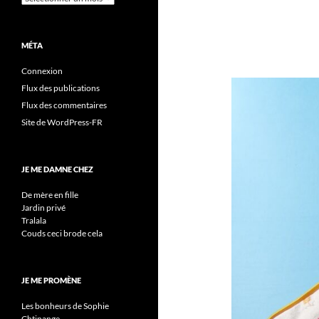
MÉTA
Connexion
Flux des publications
Flux des commentaires
Site de WordPress-FR
JE ME DAMNE CHEZ
De mère en fille
Jardin privé
Tralala
Couds ceci brode cela
JE ME PROMÈNE
Les bonheurs de Sophie
Chtinange