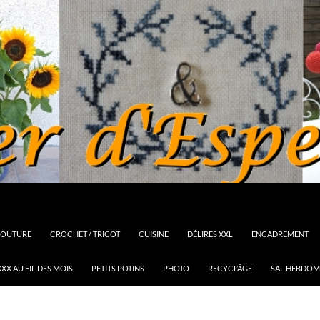
OUTURE
CROCHET / TRICOT
CUISINE
DÉLIRES XXL
ENCADREMENT
XX AU FIL DES MOIS
PETITS POTINS
PHOTO
RECYCL’ÂGE
SAL HEBDOM