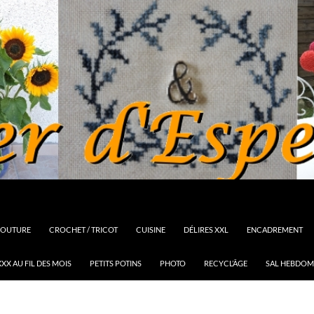
OUTURE
CROCHET / TRICOT
CUISINE
DÉLIRES XXL
ENCADREMENT
XX AU FIL DES MOIS
PETITS POTINS
PHOTO
RECYCL’ÂGE
SAL HEBDOM