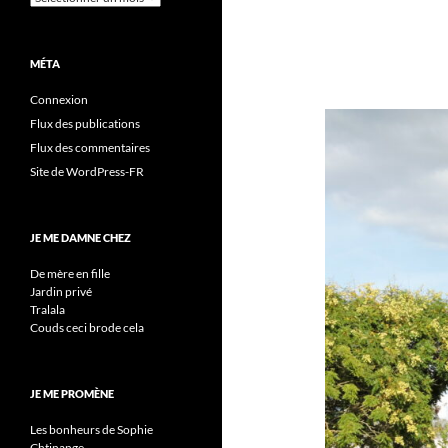
MÉTA
Connexion
Flux des publications
Flux des commentaires
Site de WordPress-FR
JE ME DAMNE CHEZ
De mère en fille
Jardin privé
Tralala
Couds ceci brode cela
JE ME PROMÈNE
Les bonheurs de Sophie
Chtinange