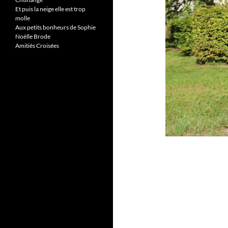
Et puis la neige elle est trop
molle
Aux petits bonheurs de Sophie
Noëlle Brode
Amitiés Croisées