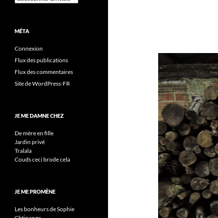
MÉTA
Connexion
Flux des publications
Flux des commentaires
Site de WordPress-FR
JE ME DAMNE CHEZ
De mère en fille
Jardin privé
Tralala
Couds ceci brode cela
JE ME PROMÈNE
Les bonheurs de Sophie
Chtinange