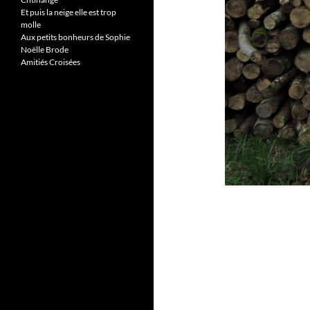
Et puis la neige elle est trop
molle
Aux petits bonheurs de Sophie
Noëlle Brode
Amitiés Croisées