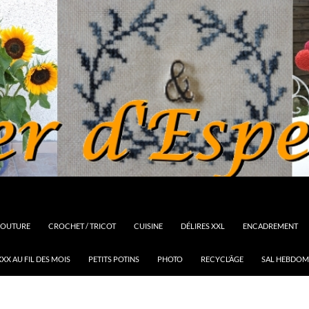
OUTURE
CROCHET / TRICOT
CUISINE
DÉLIRES XXL
ENCADREMENT
XX AU FIL DES MOIS
PETITS POTINS
PHOTO
RECYCL’ÂGE
SAL HEBDOM