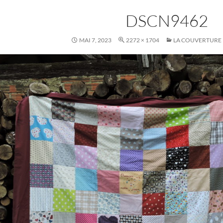
DSCN9462
MAI 7, 2023
2272 × 1704
LA COUVERTURE D