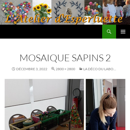
Aller
au
contenu
Recherche
L'atelier d'Esperluette
MENU
PRINCI
MOSAIQUE SAPINS 2
DÉCEMBRE 3, 2022
2800 × 2800
LA DÉCO DU LABO…