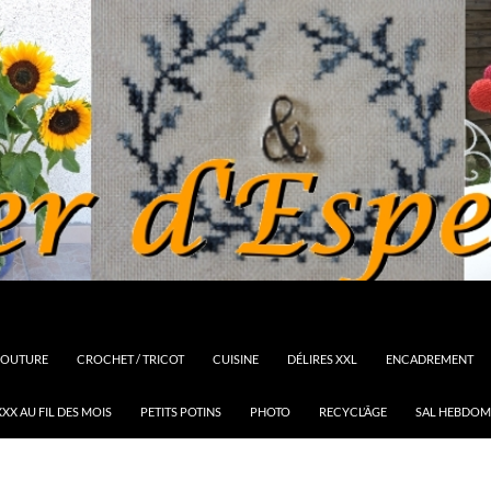
OUTURE
CROCHET / TRICOT
CUISINE
DÉLIRES XXL
ENCADREMENT
XX AU FIL DES MOIS
PETITS POTINS
PHOTO
RECYCL’ÂGE
SAL HEBDOM