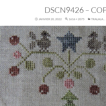
DSCN9426 – COP
JANVIER 20, 2022
1616 × 2075
TRALALA… 