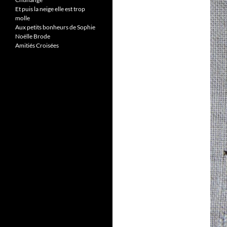
Et puis la neige elle est trop
molle
Aux petits bonheurs de Sophie
Noëlle Brode
Amitiés Croisées