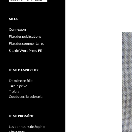
MÉTA
Connexion
Flux des publications
Flux des commentaires
Site de WordPress-FR
JE ME DAMNE CHEZ
De mère en fille
Jardin privé
Tralala
Couds ceci brode cela
JE ME PROMÈNE
Les bonheurs de Sophie
Chtinange