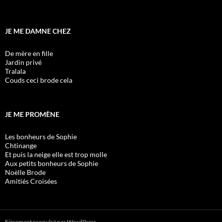
JE ME DAMNE CHEZ
De mère en fille
Jardin privé
Tralala
Couds ceci brode cela
JE ME PROMÈNE
Les bonheurs de Sophie
Chtinange
Et puis la neige elle est trop molle
Aux petits bonheurs de Sophie
Noëlle Brode
Amitiés Croisées
Fièrement propulsé par WordPress