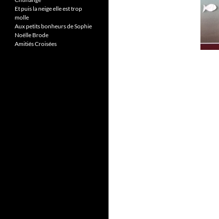
Et puis la neige elle est trop
molle
Aux petits bonheurs de Sophie
Noëlle Brode
Amitiés Croisées