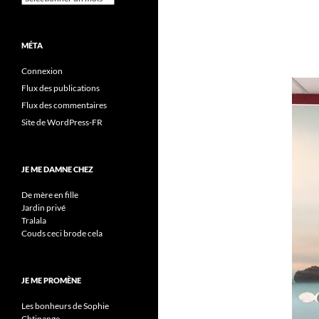
MÉTA
Connexion
Flux des publications
Flux des commentaires
Site de WordPress-FR
JE ME DAMNE CHEZ
De mère en fille
Jardin privé
Tralala
Couds ceci brode cela
JE ME PROMÈNE
Les bonheurs de Sophie
Chtinange