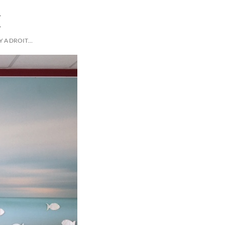
E
Y A DROIT…