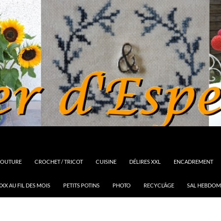
OUTURE
CROCHET / TRICOT
CUISINE
DÉLIRES XXL
ENCADREMENT
XX AU FIL DES MOIS
PETITS POTINS
PHOTO
RECYCL’ÂGE
SAL HEBDOM