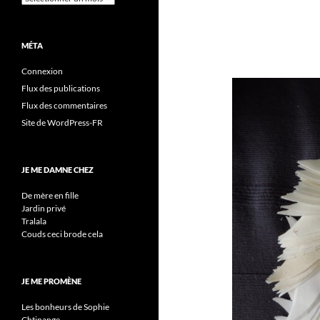
MÉTA
Connexion
Flux des publications
Flux des commentaires
Site de WordPress-FR
JE ME DAMNE CHEZ
De mère en fille
Jardin privé
Tralala
Couds ceci brode cela
JE ME PROMÈNE
Les bonheurs de Sophie
Chtinange