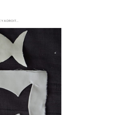
 Y A DROIT…