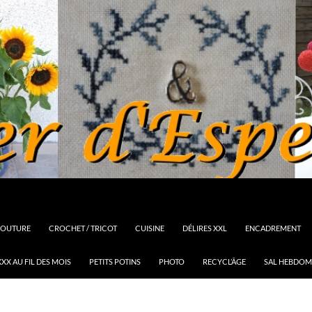
OUTURE
CROCHET / TRICOT
CUISINE
DÉLIRES XXL
ENCADREMENT
XX AU FIL DES MOIS
PETITS POTINS
PHOTO
RECYCL’ÂGE
SAL HEBDOM